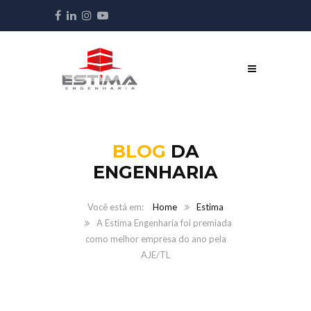
BLOG
DA
ENGENHARIA
Home
Estima
A Estima Engenharia foi premiada
como melhor empresa do ano pela
AJE/TL